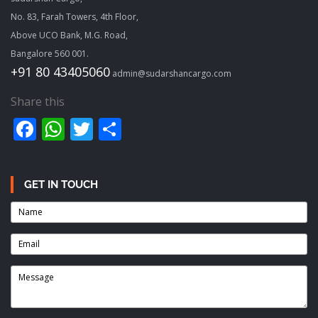
No. 83, Farah Towers, 4th Floor,
Above UCO Bank, M.G. Road,
Bangalore 560 001.
+91 80 43405060
admin@sudarshancargo.com
Share this
Facebook
WhatsApp
Twitter
Share
GET IN TOUCH