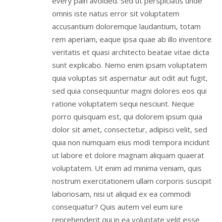
every pain avoided. Sed ut perspiciatis unde
omnis iste natus error sit voluptatem
accusantium doloremque laudantium, totam
rem aperiam, eaque ipsa quae ab illo inventore
veritatis et quasi architecto beatae vitae dicta
sunt explicabo. Nemo enim ipsam voluptatem
quia voluptas sit aspernatur aut odit aut fugit,
sed quia consequuntur magni dolores eos qui
ratione voluptatem sequi nesciunt. Neque
porro quisquam est, qui dolorem ipsum quia
dolor sit amet, consectetur, adipisci velit, sed
quia non numquam eius modi tempora incidunt
ut labore et dolore magnam aliquam quaerat
voluptatem. Ut enim ad minima veniam, quis
nostrum exercitationem ullam corporis suscipit
laboriosam, nisi ut aliquid ex ea commodi
consequatur? Quis autem vel eum iure
reprehenderit qui in ea voluptate velit esse