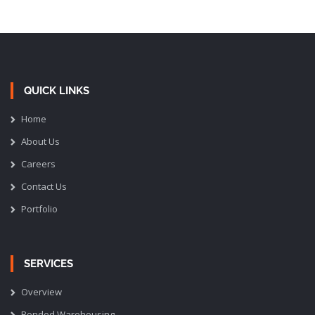
QUICK LINKS
Home
About Us
Careers
Contact Us
Portfolio
SERVICES
Overview
Bonded Warehousing